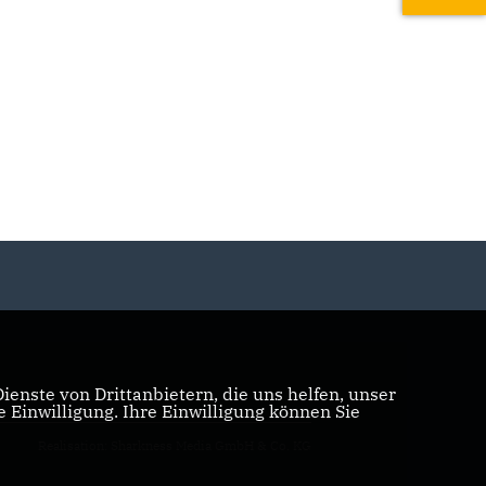
enste von Drittanbietern, die uns helfen, unser
Einwilligung. Ihre Einwilligung können Sie
Realisation: Sharkness Media GmbH & Co. KG