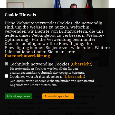
Cookie Hinweis
Diese Webseite verwendet Cookies, die notwendig
sind, um die Webseite zu nutzen. Weiterhin
verwenden wir Dienste von Drittanbietern, die uns
helfen, unser Webangebot zu verbessern (Website-
Optmierung). Für die Verwendung bestimmter
Dienste, benötigen wir Ihre Einwilligung. Ihre
Einwilligung können Sie jederzeit widerrufen. Weitere
Informationen finden Sie in unserer
Datenschutzerklärung
.
Technisch notwendige Cookies (
Übersicht
)
Die notwendigen Cookies werden allein für den
ordnungsgemäßen Gebrauch der Webseite benötigt.
Cookies von Drittanbietern (
Übersicht
)
Zur Optimierung unserer Webseite binden wir Dienste und
Angebote von Drittanbietern ein.
Die Lichtenrader Kitakinder kommen zwar erst nächstes
Jahr in die Schule, doch sie wissen schon jetzt, dass im
Alle akzeptieren
Auswahl speichern
Deutschen Bundestag die Gesetze gemacht werden.
Neugierig erkundeten die kleinen Besucher das
Reichstagsgebäude, wo sie nicht nur aufmerksam der
Führung folgten, sondern auch kluge Fragen stellen