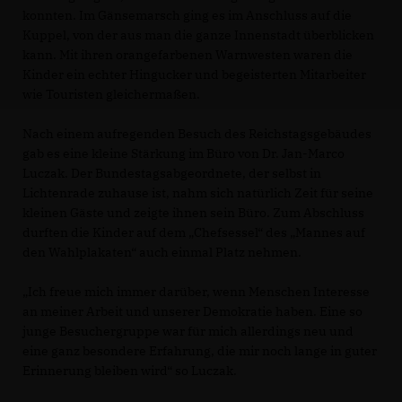
konnten. Im Gänsemarsch ging es im Anschluss auf die
Kuppel, von der aus man die ganze Innenstadt überblicken
kann. Mit ihren orangefarbenen Warnwesten waren die
Kinder ein echter Hingucker und begeisterten Mitarbeiter
wie Touristen gleichermaßen.
Nach einem aufregenden Besuch des Reichstagsgebäudes
gab es eine kleine Stärkung im Büro von Dr. Jan-Marco
Luczak. Der Bundestagsabgeordnete, der selbst in
Lichtenrade zuhause ist, nahm sich natürlich Zeit für seine
kleinen Gäste und zeigte ihnen sein Büro. Zum Abschluss
durften die Kinder auf dem „Chefsessel“ des „Mannes auf
den Wahlplakaten“ auch einmal Platz nehmen.
Ich freue mich immer darüber, wenn Menschen Interesse
an meiner Arbeit und unserer Demokratie haben. Eine so
junge Besuchergruppe war für mich allerdings neu und
eine ganz besondere Erfahrung, die mir noch lange in guter
Erinnerung bleiben wird“ so Luczak.