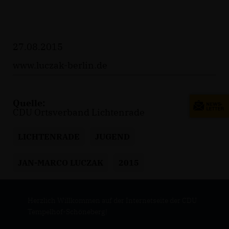
27.08.2015
www.luczak-berlin.de
Quelle:
CDU Ortsverband Lichtenrade
LICHTENRADE
JUGEND
JAN-MARCO LUCZAK
2015
Herzlich Willkommen auf der Internetseite der CDU
Tempelhof-Schöneberg!