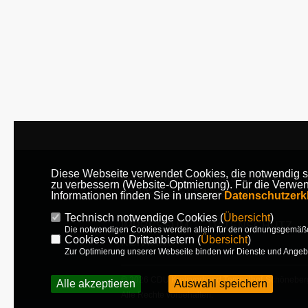
Cookie Hinweis
Diese Webseite verwendet Cookies, die notwendig si
Herzlich Willkommen auf der Internetseite 
zu verbessern (Website-Optmierung). Für die Verwend
CDU Tempelhof-Schöneberg!
Informationen finden Sie in unserer
Datenschutzerk
Technisch notwendige Cookies (
Übersicht
)
IMPRESSUM
DATENSCHUTZ
Die notwendigen Cookies werden allein für den ordnungsgemäße
Cookies von Drittanbietern (
Übersicht
)
KONTAKT
Zur Optimierung unserer Webseite binden wir Dienste und Angebot
© 2026 CDU Kreisverband Tempelhof-Schöneber
Alle akzeptieren
Auswahl speichern
Alle Rechte vorbehalten.