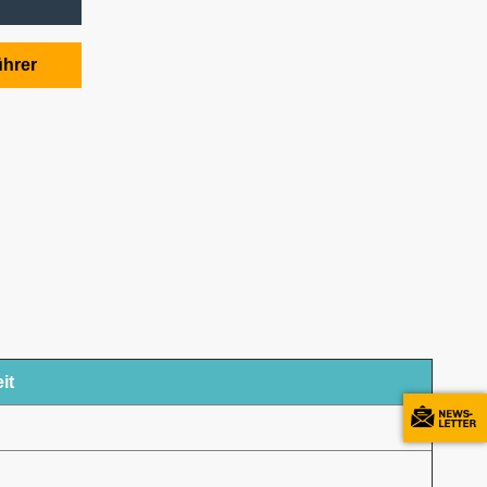
ührer
it