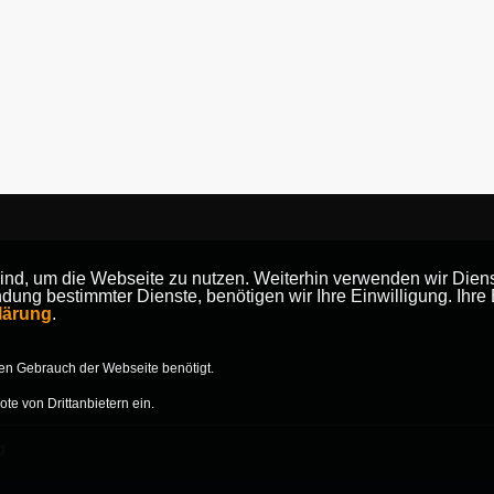
nd, um die Webseite zu nutzen. Weiterhin verwenden wir Dienst
der
ung bestimmter Dienste, benötigen wir Ihre Einwilligung. Ihre 
lärung
.
n Gebrauch der Webseite benötigt.
e von Drittanbietern ein.
g