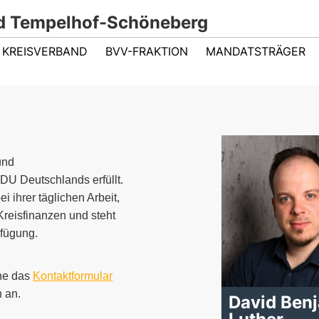
d Tempelhof-Schöneberg
KREISVERBAND
BVV-FRAKTION
MANDATSTRÄGER
m 02.01.26
und
U Deutschlands erfüllt.
i ihrer täglichen Arbeit,
 Kreisfinanzen und steht
rfügung.
rne das
Kontaktformular
 an.
David Ben