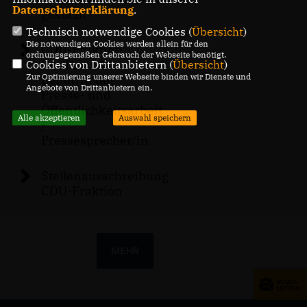
Datenschutzerklärung
.
gesucht
Technisch notwendige Cookies (
Übersicht
)
Die notwendigen Cookies werden allein für den
CDU-Fraktion
ordnungsgemäßen Gebrauch der Webseite benötigt.
Berlin sucht
Cookies von Drittanbietern (
Übersicht
)
Zur Optimierung unserer Webseite binden wir Dienste und
Leiter/in der
Angebote von Drittanbietern ein.
Presse- und
Öffentlichkeitsarbeit
Alle akzeptieren
Auswahl speichern
/
Pressesprecher/in
Stellenausschreibung
CDU-Fraktion
MEHR