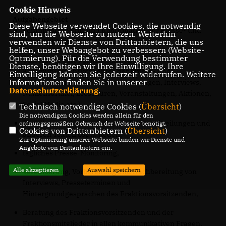
Cookie Hinweis
Aufgabengebiet
Diese Webseite verwendet Cookies, die notwendig
Verantwortung für und Koordination der Presse- und
sind, um die Webseite zu nutzen. Weiterhin
verwenden wir Dienste von Drittanbietern, die uns
Öffentlichkeitsarbeit der CDU-Fraktion,
helfen, unser Webangebot zu verbessern (Website-
Optmierung). Für die Verwendung bestimmter
Umsetzung eines ganzheitlichen
Dienste, benötigen wir Ihre Einwilligung. Ihre
Kommunikationskonzeptes der Presse- und
Einwilligung können Sie jederzeit widerrufen. Weitere
Informationen finden Sie in unserer
Öffentlichkeitsarbeit (Presseerklärungen, Interviews,
Datenschutzerklärung
.
Namensartikel, Broschüren, Veranstaltungen, Aktionen,
Social Media etc.),
Technisch notwendige Cookies (
Übersicht
)
Die notwendigen Cookies werden allein für den
Erstellung und Verbreitung von Pressemitteilungen und
ordnungsgemäßen Gebrauch der Webseite benötigt.
Cookies von Drittanbietern (
Übersicht
)
anderen Texten bspw. Reden,
Zur Optimierung unserer Webseite binden wir Dienste und
Angebote von Drittanbietern ein.
tägliches Presse-Monitoring,
Alle akzeptieren
Auswahl speichern
Vereinbarung, Vorbereitung und Nachbereitung von
Interviews, Presseterminen und
Hintergrundgesprächen des Fraktionsvorsitzenden,
Beratung des Fraktionsvorsitzenden und der
Fraktionsmitglieder in allen kommunikativen Fragen,