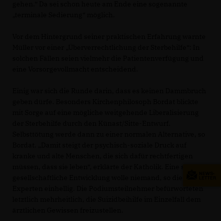
gehen.“ Da sei schon heute am Ende eine sogenannte
terminale Sedierung“ möglich.
Vor dem Hintergrund seiner praktischen Erfahrung warnte
Müller vor einer „Überverrechtlichung der Sterbehilfe“: In
solchen Fällen seien vielmehr die Patientenverfügung und
eine Vorsorgevollmacht entscheidend.
Einig war sich die Runde darin, dass es keinen Dammbruch
geben dürfe. Besonders Kirchenphilosoph Bordat blickte
mit Sorge auf eine mögliche weitgehende Liberalisierung
der Sterbehilfe durch den Künast/Sitte-Entwurf.
Selbsttötung werde dann zu einer normalen Alternative, so
Bordat. „Damit steigt der psychisch-soziale Druck auf
kranke und alte Menschen, die sich dafür rechtfertigen
müssen, dass sie leben“, erklärte der Katholik. Eine solche
gesellschaftliche Entwicklung wolle niemand, so die
Experten einhellig. Die Podiumsteilnehmer befürworteten
letztlich mehrheitlich, die Suizidbeihilfe im Einzelfall dem
ärztlichen Gewissen freizustellen.