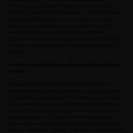
Wiederholung abzielende Sterbehilfe verboten werde,
führe das in der Praxis zu Problemen. „Wie oft darf ein Arzt
die Suizidbeihilfe also wiederholen, bis es strafbar ist –
zweimal ist es erlaubt und ab dem dritten Mal wird er
bestraft? Das grenze an Willkür“, kritisierte Seher.
Missbrauch könne schon heute über andere Gesetze wie
das Betäubungsmittelgesetz oder Nötigung sanktioniert
werden.
"Beihilfe zur Selbsttötung darf keine ärztliche Aufgabe
werden"
Einigkeit herrschte in der Runde bei der Ablehnung des
sehr weitgehenden Gesetzesvorschlages von Künast/Sitte,
der lediglich die kommerzielle Sterbehilfe untersagen will.
Gesetzänderungen, die den ärztlichen Suizid etablieren
wollen, sehen wir kritisch“, sagte Martina Jaklin von der
Ärztekammer Berlin. „Hilfe zur Selbsttötung ist keine
ärztliche Aufgabe und darf auch keine ärztliche Aufgabe
werden“, sagte Jaklin. Es dürfe „kein Anspruch auf ärztliche