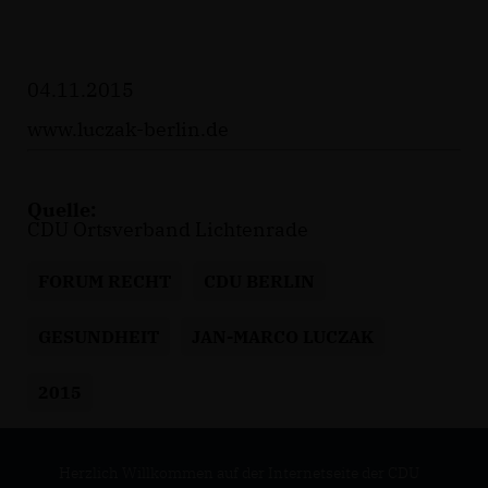
04.11.2015
www.luczak-berlin.de
Quelle:
CDU Ortsverband Lichtenrade
FORUM RECHT
CDU BERLIN
GESUNDHEIT
JAN-MARCO LUCZAK
2015
Herzlich Willkommen auf der Internetseite der CDU