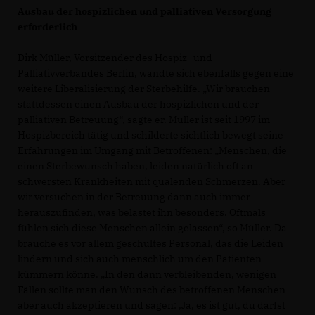
Ausbau der hospizlichen und palliativen Versorgung
erforderlich
Dirk Müller, Vorsitzender des Hospiz- und
Palliativverbandes Berlin, wandte sich ebenfalls gegen eine
weitere Liberalisierung der Sterbehilfe. „Wir brauchen
stattdessen einen Ausbau der hospizlichen und der
palliativen Betreuung“, sagte er. Müller ist seit 1997 im
Hospizbereich tätig und schilderte sichtlich bewegt seine
Erfahrungen im Umgang mit Betroffenen: „Menschen, die
einen Sterbewunsch haben, leiden natürlich oft an
schwersten Krankheiten mit quälenden Schmerzen. Aber
wir versuchen in der Betreuung dann auch immer
herauszufinden, was belastet ihn besonders. Oftmals
fühlen sich diese Menschen allein gelassen“, so Müller. Da
brauche es vor allem geschultes Personal, das die Leiden
lindern und sich auch menschlich um den Patienten
kümmern könne. „In den dann verbleibenden, wenigen
Fällen sollte man den Wunsch des betroffenen Menschen
aber auch akzeptieren und sagen: ‚Ja, es ist gut, du darfst