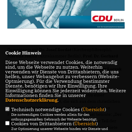
Gemeinsam mit
Dr. Josef Bordat
(Kirchenphilosoph),
Cookie Hinweis
Martina Jaklin
(Ärztekammer Berlin),
Prof. Dr. Gerhard
Diese Webseite verwendet Cookies, die notwendig
Seher
(Strafrechtler der FU Berlin) und
Dirk Müller
sind, um die Webseite zu nutzen. Weiterhin
(Experte für Palliativpflege) diskutierte
Jan-Marco Luczak
verwenden wir Dienste von Drittanbietern, die uns
über das Thema Sterbehilfe.
helfen, unser Webangebot zu verbessern (Website-
Optmierung). Für die Verwendung bestimmter
Dienste, benötigen wir Ihre Einwilligung. Ihre
Dr. Joseph Bordat von der Gemeinde St. Norbert in
Einwilligung können Sie jederzeit widerrufen. Weitere
Schöneberg sprach aus Sicht der Kirche von einer
Informationen finden Sie in unserer
Datenschutzerklärung
.
moralischen Lebenspflicht, die sich aus dem christlichen
Menschenbild ableitet.“ Suizid sei kein Ausdruck von
Technisch notwendige Cookies (
Übersicht
)
Freiheit. Der Kirchenphilosoph und Publizist betonte: „Der
Die notwendigen Cookies werden allein für den
ordnungsgemäßen Gebrauch der Webseite benötigt.
Mensch hat eine Verantwortung vor Gott und ist Teil der
Cookies von Drittanbietern (
Übersicht
)
Menschheit und der menschlichen Würde.“ Das verbiete
Zur Optimierung unserer Webseite binden wir Dienste und