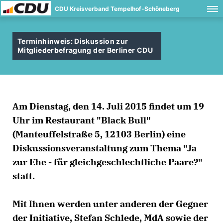
CDU Kreisverband Tempelhof-Schöneberg
Terminhinweis: Diskussion zur
Mitgliederbefragung der Berliner CDU
Am Dienstag, den
14. Juli 2015
findet um
19
Uhr
im Restaurant
"Black Bull"
(Manteuffelstraße 5, 12103 Berlin) eine
Diskussionsveranstaltung zum Thema
"Ja
zur Ehe - für gleichgeschlechtliche Paare?"
statt.
Mit Ihnen werden unter anderen der Gegner
der Initiative,
Stefan Schlede, MdA
sowie der