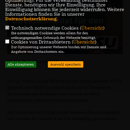
Dienste, benötigen wir Ihre Einwilligung. Ihre
Einwilligung können Sie jederzeit widerrufen. Weitere
Informationen finden Sie in unserer
Datenschutzerklärung
.
Technisch notwendige Cookies (
Übersicht
)
Die notwendigen Cookies werden allein für den
ordnungsgemäßen Gebrauch der Webseite benötigt.
Cookies von Drittanbietern (
Übersicht
)
Zur Optimierung unserer Webseite binden wir Dienste und
Angebote von Drittanbietern ein.
Dr. Jan-Marco Luczak MdB
Alle akzeptieren
Auswahl speichern
Dr. Jan-Marco Luczak MdB wurde mit phänomenalen 93,2%
gewählt. Jan-Marco Luczak ist nicht nur in Tempelhof-
Schöneberg und in Berlin einer unserer größten
Unterstützer, sondern auch im Bundestag.
Wir wünschen viel Erfolg bei der kommen Bundestagswahl
und werden ihn natürlich als LSU tatkräftig unterstützen.