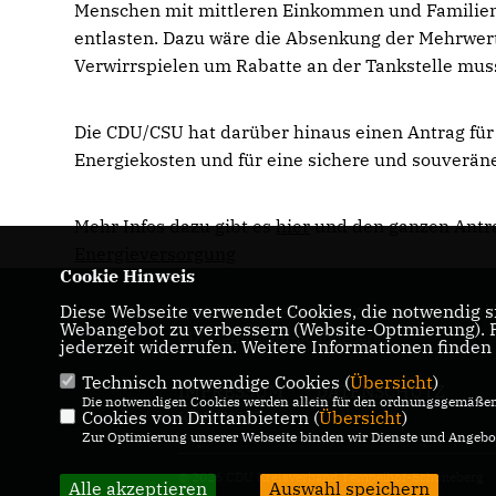
Menschen mit mittleren Einkommen und Familien dü
entlasten. Dazu wäre die Absenkung der Mehrwerts
Verwirrspielen um Rabatte an der Tankstelle mus
Die CDU/CSU hat darüber hinaus einen Antrag fü
Energiekosten und für eine sichere und souverän
Mehr Infos dazu gibt es
hier
und den ganzen Antra
Energieversorgung
Cookie Hinweis
Diese Webseite verwendet Cookies, die notwendig si
Herzlich Willkommen auf der Internetseite d
Webangebot zu verbessern (Website-Optmierung). Fü
CDU Tempelhof-Schöneberg!
jederzeit widerrufen. Weitere Informationen finden
Technisch notwendige Cookies (
Übersicht
)
IMPRESSUM
DATENSCHUTZ
Die notwendigen Cookies werden allein für den ordnungsgemäßen 
Cookies von Drittanbietern (
KONTAKT
Übersicht
)
Zur Optimierung unserer Webseite binden wir Dienste und Angebot
© 2026 CDU Kreisverband Tempelhof-Schöneberg
Alle akzeptieren
Auswahl speichern