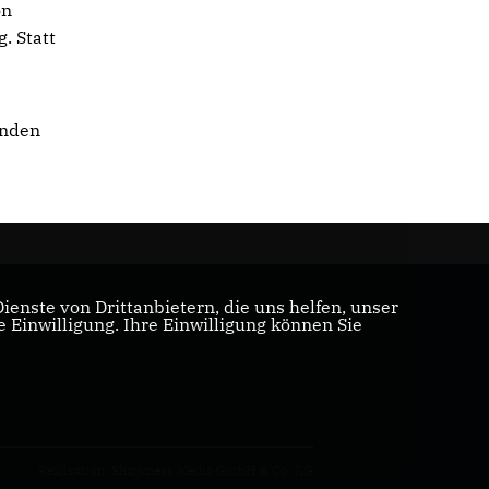
on
. Statt
enden
enste von Drittanbietern, die uns helfen, unser
Einwilligung. Ihre Einwilligung können Sie
Realisation: Sharkness Media GmbH & Co. KG