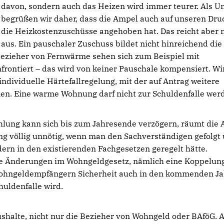
davon, sondern auch das Heizen wird immer teurer. Als U
begrüßen wir daher, dass die Ampel auch auf unseren Dru
die Heizkostenzuschüsse angehoben hat. Das reicht aber 
aus. Ein pauschaler Zuschuss bildet nicht hinreichend die
Bezieher von Fernwärme sehen sich zum Beispiel mit
rontiert – das wird von keiner Pauschale kompensiert. Wi
dividuelle Härtefallregelung, mit der auf Antrag weitere
en. Eine warme Wohnung darf nicht zur Schuldenfalle wer
ahlung kann sich bis zum Jahresende verzögern, räumt die
rung völlig unnötig, wenn man den Sachverständigen gefolgt
ern in den existierenden Fachgesetzen geregelt hätte.
lle Änderungen im Wohngeldgesetz, nämlich eine Koppelun
 Wohngeldempfängern Sicherheit auch in den kommenden J
uldenfalle wird.
ushalte, nicht nur die Bezieher von Wohngeld oder BAföG. 