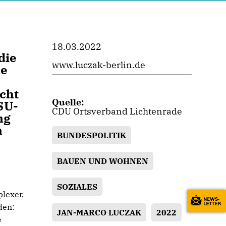
18.03.2022
die
www.luczak-berlin.de
le
cht
Quelle:
SU-
CDU Ortsverband Lichtenrade
ng
n
BUNDESPOLITIK
BAUEN UND WOHNEN
SOZIALES
plexer,
den:
JAN-MARCO LUCZAK
2022
e