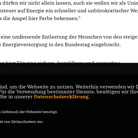
rfen wir nicht allein lassen, auch sie wollen wir als Uni
teuer auf Energie ein schneller und unbürokratischer Weg
s die Ampel hier Farbe bekennen.“
r eine umfassende Entlastung der Menschen von den steig
e Energieversorgung in den Bundestag eingebracht.
g hier:
Für eine sichere, bezahlbare und souveräne
nd, um die Webseite zu nutzen. Weiterhin verwenden wir Di
er
r die Verwendung bestimmter Dienste, benötigen wir Ihre 
 Sie in unserer
Datenschutzerklärung
.
Gebrauch der Webseite benötigt.
e von Drittanbietern ein.