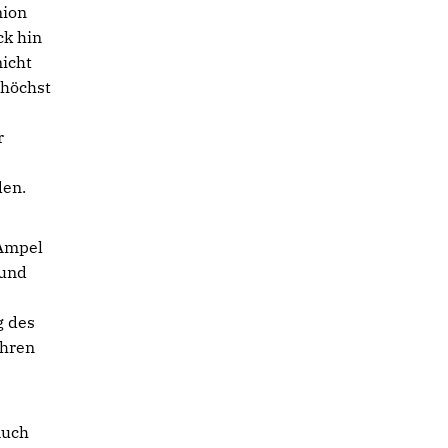
nion
ck hin
nicht
 höchst
r
den.
 Ampel
 und
g des
ahren
Auch