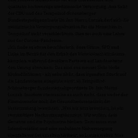
qualitativ hochwertige medizinische Versorgung. Aus Sicht
der CDU und des Tempelhof-Schöneberger
Bundestagsabgeordnete Dr. Jan-Marco Luczak darf sich die
medizinische Versorgungssituation für die Menschen in
Tempelhof nicht verschlechtern. Dies sei auch eine Lehre
aus der Corona-Pandemie.
Ich finde es etwas heuchlerisch, dass Grüne, SPD und
Linke im Bezirk für den Erhalt des Wenckebachklinikums
kämpfen, während dieselben Parteien auf Landesebene
den Umzug abwickeln. Das sind aus meiner Sicht bloße
Krokodilstränen - ich sehe nicht, dass irgendwo Druck auf
die Landesebene ausgeübt wird“, so Tempelhof-
Schöneberger Bundestagsabgeordnete Dr. Jan-Marco
Luczak. Insofern überrasche es auch nicht, dass weder der
Finanzsenator noch die Gesundheitssenatorin die
Versammlung besuchten. „Was wir jetzt brauchen, ist ein
vernünftiges Nachnutzungskonzept. Wir wollen, dass
Geriatrie und die Psychiatrie bleiben. Dazu muss eine
Intensivstation und eine ambulante Notversorgung
ebenfalls vor Ort erhalten bleiben“, so Luczak weiter. Was