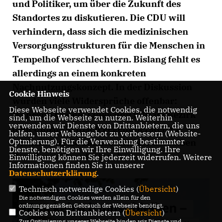
und Politiker, um über die Zukunft des
Standortes zu diskutieren. Die CDU will
verhindern, dass sich die medizinischen
Versorgungsstrukturen für die Menschen in
Tempelhof verschlechtern. Bislang fehlt es
allerdings an einem konkreten
Nachnutzungskonzept. In der Diskussion
Cookie Hinweis
wurden viele Widersprüche offenbar:
Diese Webseite verwendet Cookies, die notwendig
Während Grüne, Linke und SPD im Bezirk
sind, um die Webseite zu nutzen. Weiterhin
verwenden wir Dienste von Drittanbietern, die uns
dem Umzug kritisch gegenüberstehen,
helfen, unser Webangebot zu verbessern (Website-
Optmierung). Für die Verwendung bestimmter
wickeln ihn die Landespolitiker derselben
Dienste, benötigen wir Ihre Einwilligung. Ihre
Parteien still und leise ab.
Einwilligung können Sie jederzeit widerrufen. Weitere
Informationen finden Sie in unserer
Datenschutzerklärung
.
Technisch notwendige Cookies (
Übersicht
)
Die notwendigen Cookies werden allein für den
ordnungsgemäßen Gebrauch der Webseite benötigt.
Cookies von Drittanbietern (
Übersicht
)
Zur Optimierung unserer Webseite binden wir Dienste und