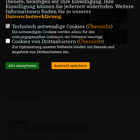
Dienste, benötigen wir Ihre Einwilligung. Ihre
Einwilligung können Sie jederzeit widerrufen. Weitere
Informationen finden Sie in unserer
Datenschutzerklärung
.
Technisch notwendige Cookies (
Übersicht
)
Die notwendigen Cookies werden allein für den
ordnungsgemäßen Gebrauch der Webseite benötigt.
Cookies von Drittanbietern (
Übersicht
)
Zur Optimierung unserer Webseite binden wir Dienste und
Angebote von Drittanbietern ein.
HIER
gelangen Sie zum Info-Brief.
Alle akzeptieren
Auswahl speichern
09.11.2020
Quelle:
CDU Ortsverband Lichtenrade