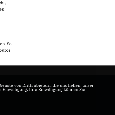
ht,
en.
5
en. So
ebüros
enste von Drittanbietern, die uns helfen, unser
Einwilligung. Ihre Einwilligung können Sie