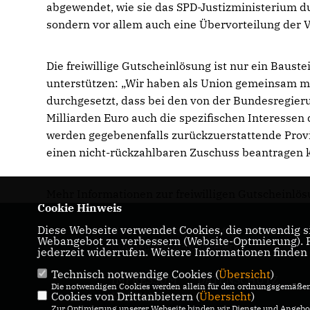
abgewendet, wie sie das SPD-Justizministerium du
sondern vor allem auch eine Übervorteilung der 
Die freiwillige Gutscheinlösung ist nur ein Baus
unterstützen: „Wir haben als Union gemeinsam m
durchgesetzt, dass bei den von der Bundesregie
Milliarden Euro auch die spezifischen Interessen
werden gegebenenfalls zurückzuerstattende Provi
einen nicht-rückzahlbaren Zuschuss beantragen 
Mehr Informationen zur freiwilligen Gutscheinlös
Cookie Hinweis
Diese Webseite verwendet Cookies, die notwendig si
Herzlich Willkommen auf der Internetseite d
Webangebot zu verbessern (Website-Optmierung). Fü
CDU Tempelhof-Schöneberg!
jederzeit widerrufen. Weitere Informationen finden
Technisch notwendige Cookies (
Übersicht
)
IMPRESSUM
DATENSCHUTZ
Die notwendigen Cookies werden allein für den ordnungsgemäßen 
Cookies von Drittanbietern (
KONTAKT
Übersicht
)
Zur Optimierung unserer Webseite binden wir Dienste und Angebot