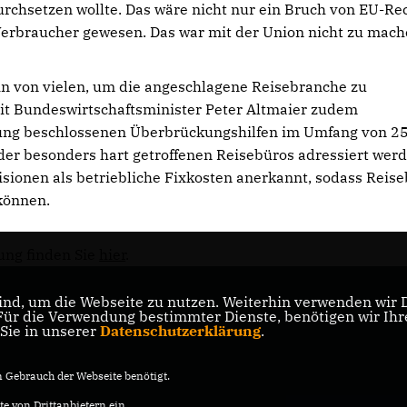
rchsetzen wollte. Das wäre nicht nur ein Bruch von EU-Rec
Verbraucher gewesen. Das war mit der Union nicht zu mach
tein von vielen, um die angeschlagene Reisebranche zu
it Bundeswirtschaftsminister Peter Altmaier zudem
rung beschlossenen Überbrückungshilfen im Umfang von 2
 der besonders hart getroffenen Reisebüros adressiert werd
sionen als betriebliche Fixkosten anerkannt, sodass Reis
können.
ung finden Sie
hier
.
nd, um die Webseite zu nutzen. Weiterhin verwenden wir Di
er
r die Verwendung bestimmter Dienste, benötigen wir Ihre 
 Sie in unserer
Datenschutzerklärung
.
Gebrauch der Webseite benötigt.
e von Drittanbietern ein.