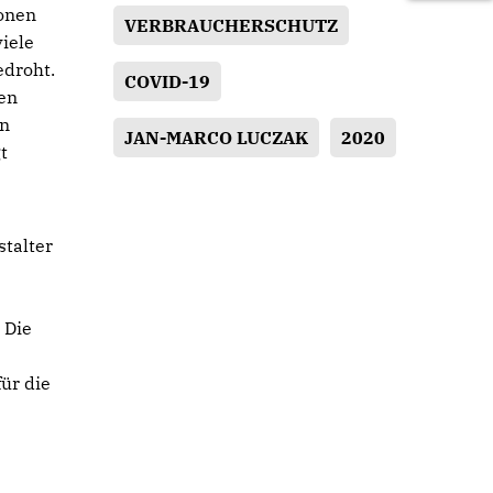
ionen
VERBRAUCHERSCHUTZ
iele
edroht.
COVID-19
ren
en
JAN-MARCO LUCZAK
2020
t
stalter
 Die
ür die