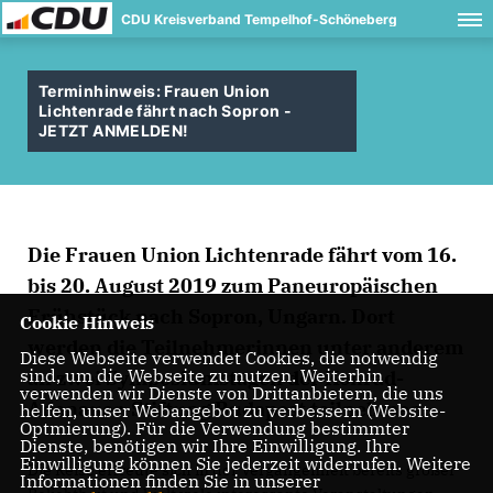
CDU Kreisverband Tempelhof-Schöneberg
Terminhinweis: Frauen Union
Lichtenrade fährt nach Sopron -
JETZT ANMELDEN!
Die Frauen Union Lichtenrade fährt vom 16.
bis 20. August 2019 zum Paneuropäischen
Frühstück nach Sopron, Ungarn. Dort
Cookie Hinweis
werden die Teilnehmerinnen unter anderem
Diese Webseite verwendet Cookies, die notwendig
sind, um die Webseite zu nutzen. Weiterhin
an zwei Symposiumstagen der Konrad-
verwenden wir Dienste von Drittanbietern, die uns
Adenauer-Stiftung Budapest teilnehmen.
helfen, unser Webangebot zu verbessern (Website-
Optmierung). Für die Verwendung bestimmter
Dienste, benötigen wir Ihre Einwilligung. Ihre
Einwilligung können Sie jederzeit widerrufen. Weitere
Die Reise erfreute sich in der Vergangenheit bereits großer
Informationen finden Sie in unserer