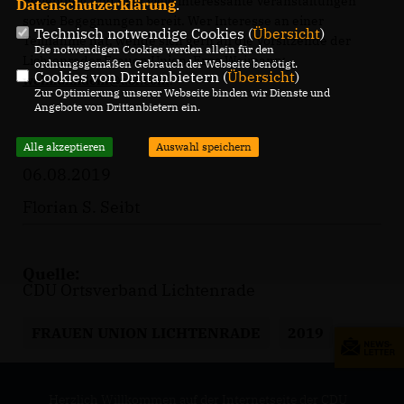
Beliebtheit und hielt viele interessante Veranstaltungen
Datenschutzerklärung
.
sowie Begegnungen bereit. Wer Interesse an einer
Technisch notwendige Cookies (
Übersicht
)
Teilnahme hat, wende sich gern an die Vorsitzende der
Die notwendigen Cookies werden allein für den
Lichtenrader Frauen Union, Erna Weimann:
ordnungsgemäßen Gebrauch der Webseite benötigt.
Cookies von Drittanbietern (
Übersicht
)
weimanndem@aol.com
.
Zur Optimierung unserer Webseite binden wir Dienste und
Angebote von Drittanbietern ein.
Alle akzeptieren
Auswahl speichern
06.08.2019
Florian S. Seibt
Quelle:
CDU Ortsverband Lichtenrade
FRAUEN UNION LICHTENRADE
2019
Herzlich Willkommen auf der Internetseite der CDU