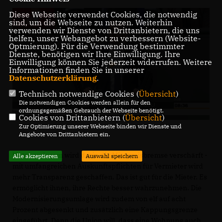
Diese Webseite verwendet Cookies, die notwendig
sind, um die Webseite zu nutzen. Weiterhin
verwenden wir Dienste von Drittanbietern, die uns
helfen, unser Webangebot zu verbessern (Website-
Optmierung). Für die Verwendung bestimmter
Dienste, benötigen wir Ihre Einwilligung. Ihre
Einwilligung können Sie jederzeit widerrufen. Weitere
Informationen finden Sie in unserer
Datenschutzerklärung
.
Technisch notwendige Cookies (
Übersicht
)
Die notwendigen Cookies werden allein für den
ordnungsgemäßen Gebrauch der Webseite benötigt.
Cookies von Drittanbietern (
Übersicht
)
Zur Optimierung unserer Webseite binden wir Dienste und
Angebote von Drittanbietern ein.
Unter anderem wird darin die Mietpreisbremse verschärft -
Alle akzeptieren
Auswahl speichern
mit umfangreichen Auskunftspflichten für Vermieter wird
mehr Transparenz geschaffen. Das ist gut für die Mieter. Es
ermöglicht ihnen, ihre Rechte besser wahrzunehmen. Die
Modernisierungsumlage wird zudem von elf auf acht
Prozent abgesenkt und zusätzlich eine Kappungsgrenze
eingeführt. Denn die Union will, dass eine Wohnung auch